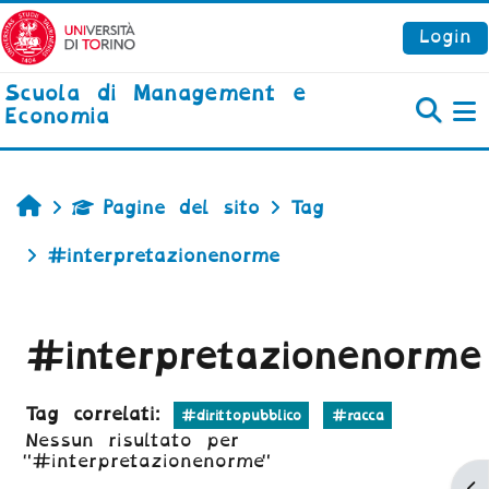
Vai al contenuto principale
Login
Scuola di Management e
Economia
P
Home
Pagine del sito
Tag
#interpretazionenorme
#interpretazionenorme
Tag correlati:
#dirittopubblico
#racca
Nessun risultato per
"#interpretazionenorme"
Ap