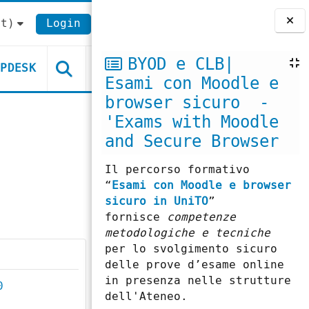
t)‎
Login
Blocchi
BYOD e CLB|
LPDESK
Esami con Moodle e
browser sicuro -
'Exams with Moodle
and Secure Browser
Il percorso formativo
“
Esami con Moodle e browser
sicuro in UniTO
”
fornisce
competenze
metodologiche e tecniche
per lo svolgimento sicuro
delle prove d’esame online
in presenza nelle strutture
0
dell'Ateneo.