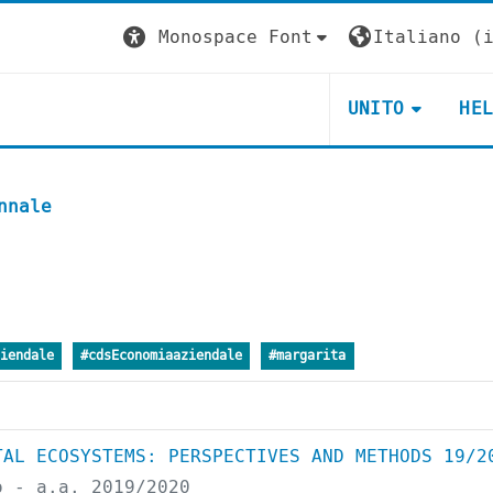
Monospace Font
Italiano ‎(i
UNITO
HE
nnale
iendale
#cdsEconomiaaziendale
#margarita
TAL ECOSYSTEMS: PERSPECTIVES AND METHODS 19/2
o - a.a. 2019/2020