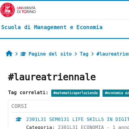
Vai al contenuto principale
Scuola di Management e Economia
Home
Pagine del sito
Tag
#laureatrie
#laureatriennale
Tag correlati:
#matematicaperlazienda
#economia az
CORSI
2301L31 SEM0131 LIFE SKILLS IN DIGI
Categoria:
2301L31 ECONOMIA - 1 ann