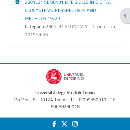
2301L31 SEM0131 LIFE SKILLS IN DIGITAL
ECOSYSTEMS: PERSPECTIVES AND
Abr
METHODS 19/20
Categoría:
2301L31 ECONOMIA - 1 anno - a.a.
2019/2020
Università degli Studi di Torino
Via Verdi, 8 - 10124 Torino - P.I. 02099550010- C.F.
80088230018