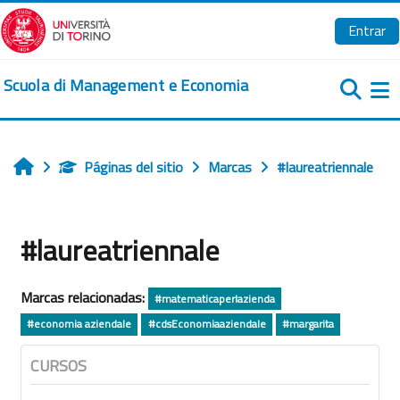
Salta al contenido principal
Entrar
Scuola di Management e Economia
Pa
Páginas del sitio
Marcas
#laureatriennale
Inicio
#laureatriennale
Marcas relacionadas:
#matematicaperlazienda
#economia aziendale
#cdsEconomiaaziendale
#margarita
CURSOS