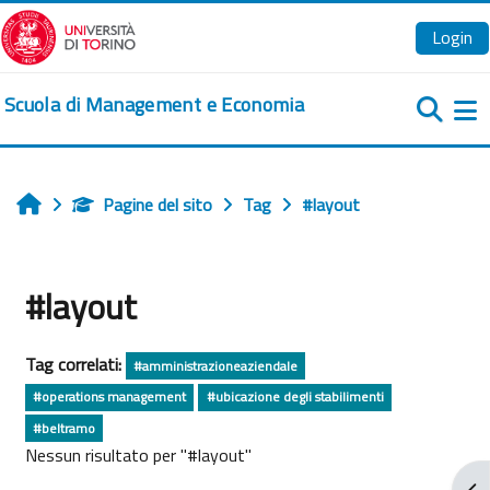
Vai al contenuto principale
Login
Scuola di Management e Economia
Pa
Pagine del sito
Tag
#layout
Home
#layout
Tag correlati:
#amministrazioneaziendale
#operations management
#ubicazione degli stabilimenti
#beltramo
Nessun risultato per "#layout"
Apr