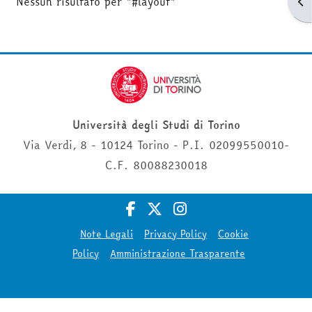
Nessun risultato per "#layout"
Apr
Università degli Studi di Torino
Via Verdi, 8 - 10124 Torino - P.I. 02099550010-
C.F. 80088230018
Note Legali
Privacy Policy
Cookie
Policy
Amministrazione Trasparente