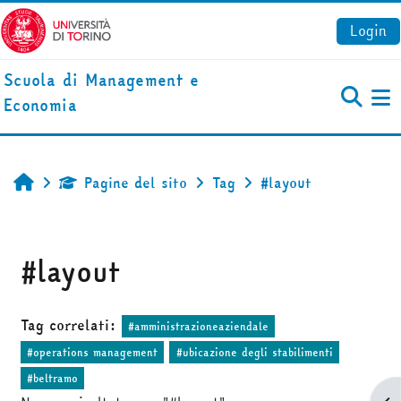
Vai al contenuto principale
Login
Scuola di Management e
Economia
Pa
Pagine del sito
Tag
#layout
Home
#layout
Tag correlati:
#amministrazioneaziendale
#operations management
#ubicazione degli stabilimenti
#beltramo