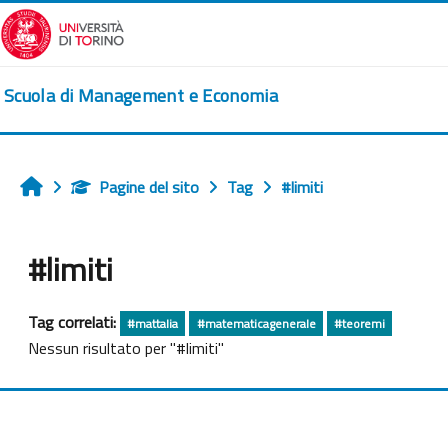
Vai al contenuto principale
Scuola di Management e Economia
Pagine del sito
Tag
#limiti
Home
#limiti
Tag correlati:
#mattalia
#matematicagenerale
#teoremi
Nessun risultato per "#limiti"