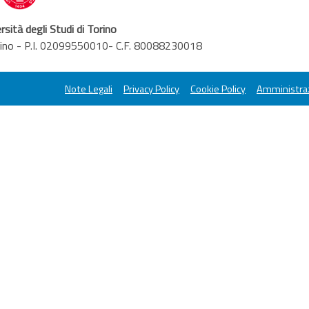
rsità degli Studi di Torino
orino - P.I. 02099550010- C.F. 80088230018
Note Legali
Privacy Policy
Cookie Policy
Amministraz