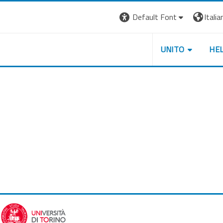
Default Font
Italian
UNITO
HE