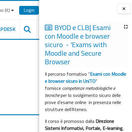
o ‎(it)‎
Login
Blocchi
BYOD e CLB| Esami
LPDESK
con Moodle e browser
sicuro - 'Exams with
Moodle and Secure
Browser
Il percorso formativo “
Esami con Moodle
e browser sicuro in UniTO
”
fornisce
competenze metodologiche e
tecniche
per lo svolgimento sicuro delle
prove d’esame online in presenza nelle
strutture dell'Ateneo.
Il corso è promosso dalla
Direzione
Sistemi Informativi, Portale, E-learning
,