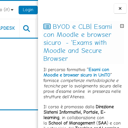
 ‎(it)‎
Login
Blocchi
BYOD e CLB| Esami
LPDESK
con Moodle e browser
sicuro - 'Exams with
Moodle and Secure
Browser
Il percorso formativo “
Esami con
Moodle e browser sicuro in UniTO
”
fornisce
competenze metodologiche e
tecniche
per lo svolgimento sicuro delle
prove d’esame online in presenza nelle
strutture dell'Ateneo.
Il corso è promosso dalla
Direzione
Sistemi Informativi, Portale, E-
learning
, in collaborazione con
la
School of Management
(
SAA
) e con