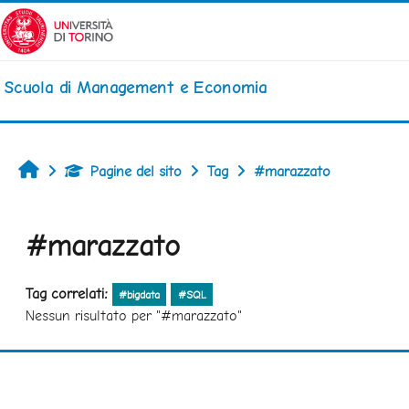
Vai al contenuto principale
Scuola di Management e Economia
Home
Pagine del sito
Tag
#marazzato
#marazzato
Tag correlati:
#bigdata
#SQL
Nessun risultato per "#marazzato"