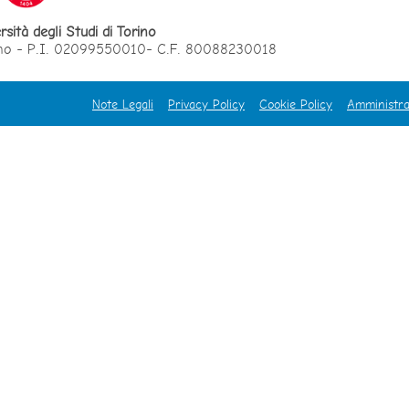
rsità degli Studi di Torino
orino - P.I. 02099550010- C.F. 80088230018
Note Legali
Privacy Policy
Cookie Policy
Amministra