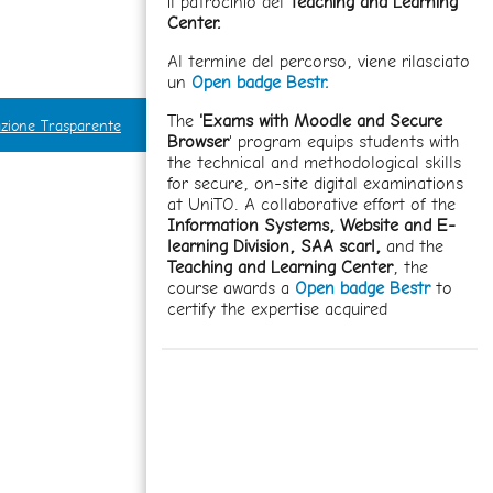
il patrocinio del
Teaching and Learning
Center.
Al termine del percorso, viene rilasciato
un
Open badge Bestr.
The
'Exams with Moodle and Secure
zione Trasparente
Browser
' program equips students with
the technical and methodological skills
for secure, on-site digital examinations
at UniTO. A collaborative effort of the
Information Systems, Website and E-
learning Division,
SAA scarl,
and the
Teaching and Learning Center
, the
course awards a
Open badge Bestr
to
certify the expertise acquired