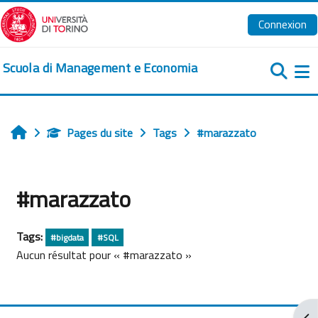
Passer au contenu principal
Connexion
Scuola di Management e Economia
Pa
Pages du site
Tags
#marazzato
Accueil
#marazzato
Tags:
#bigdata
#SQL
Aucun résultat pour « #marazzato »
Ouv