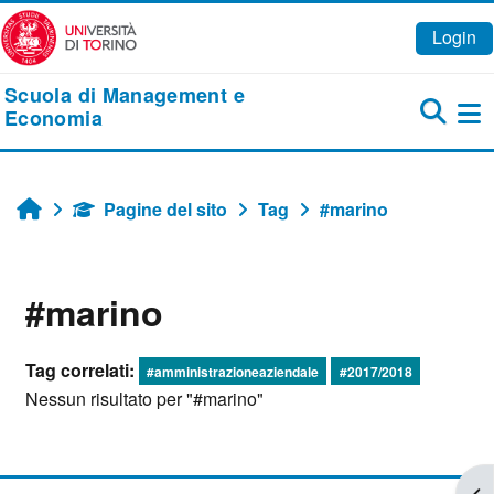
Vai al contenuto principale
Login
Scuola di Management e
Economia
Pa
Pagine del sito
Tag
#marino
Home
#marino
Tag correlati:
#amministrazioneaziendale
#2017/2018
Nessun risultato per "#marino"
Apr