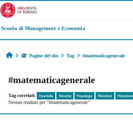
Vai al contenuto principale
Scuola di Management e Economia
Home
Pagine del sito
Tag
#matematicagenerale
#matematicagenerale
Tag correlati:
#mattalia
#insiemi
#topologia
#funzioni
#funzioni
Nessun risultato per "#matematicagenerale"