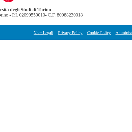
sità degli Studi di Torino
orino - P.I. 02099550010- C.F. 80088230018
Note Legali
Privacy Policy
Cookie Policy
Amministr