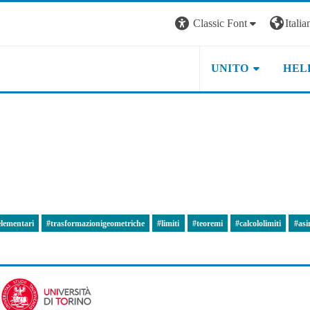
Classic Font
Italian
UNITO
HEL
elementari
#trasformazionigeometriche
#limiti
#teoremi
#calcololimiti
#asi