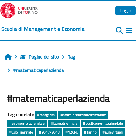
Vai al contenuto principale
Login
Scuola di Management e Economia
Pa
Pagine del sito
Tag
Home
#matematicaperlazienda
#matematicaperlazienda
Tag correlati:
#margarita
#amministrazioneaziendale
#economia aziendale
#laureatriennale
#cdsEconomiaaziendale
#CdSTriennale
#2017/2018
#12CFU
#1anno
#aulevirtuali