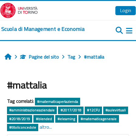
Vai al contenuto principale
Login
Scuola di Management e Economia
Pa
Pagine del sito
Tag
#mattalia
Home
#mattalia
Tag correlati:
#matematicaperlazienda
#amministrazioneaziendale
#2017/2018
#12CFU
#aulevirtuali
#2018/2019
#blended
#elearning
#matematicagenerale
altro...
#titoliconcedole