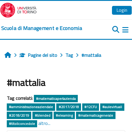
Vai al contenuto principale
Login
Scuola di Management e Economia
Pa
Pagine del sito
Tag
#mattalia
Home
#mattalia
Tag correlati:
#matematicaperlazienda
#amministrazioneaziendale
#2017/2018
#12CFU
#aulevirtuali
#2018/2019
#blended
#elearning
#matematicagenerale
altro...
#titoliconcedole