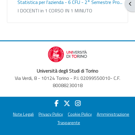
Statistica per l'azienda - 6 CFU - 2° Semestre Pro...
Ouv
I DOCENTI in 1 CORSO IN 1 MINUTO
Università degli Studi di Torino
Via Verdi, 8 - 10124 Torino - P.I. 02099550010- C.F.
80088230018
Note Legali
Privacy Policy
Cookie Policy
Amministrazione
Trasparente