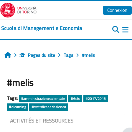
Passer au contenu principal
Connexion
Scuola di Management e Economia
Pa
Pages du site
Tags
#melis
Accueil
#melis
Tags:
#amministrazioneaziendale
#6cfu
#2017/2018
#elearning
#statisticaperlazienda
ACTIVITÉS ET RESSOURCES