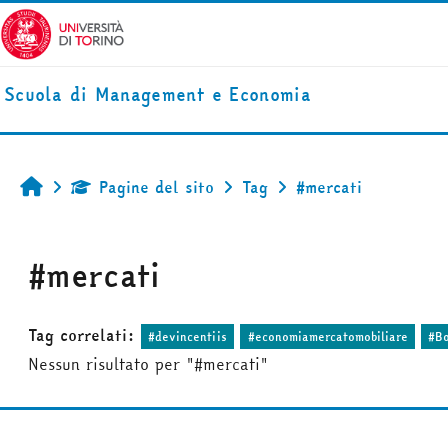
Vai al contenuto principale
Scuola di Management e Economia
Pagine del sito
Tag
#mercati
Home
#mercati
Tag correlati:
#devincentiis
#economiamercatomobiliare
#Bo
Nessun risultato per "#mercati"