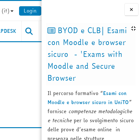
(it)‎
Login
Blocchi
BYOD e CLB| Esami
LPDESK
con Moodle e browser
sicuro - 'Exams with
Moodle and Secure
Browser
Il percorso formativo “
Esami con
Moodle e browser sicuro in UniTO
”
fornisce
competenze metodologiche
e tecniche
per lo svolgimento sicuro
delle prove d’esame online in
presenza nelle strutture