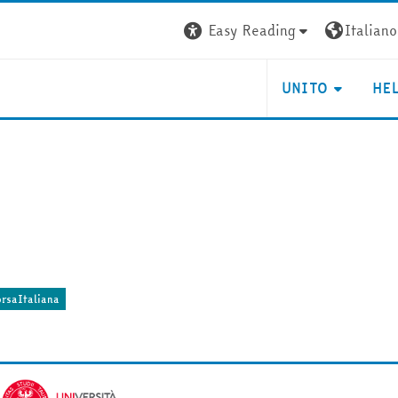
Easy Reading
Italiano ‎
UNITO
HE
rsaItaliana