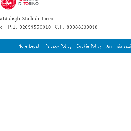
ità degli Studi di Torino
ino - P.I. 02099550010- C.F. 80088230018
Note Legali
Privacy Policy
Cookie Policy
Amministraz