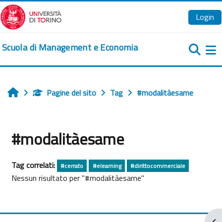
Vai al contenuto principale
Login
Scuola di Management e Economia
Pa
Pagine del sito
Tag
#modalitàesame
Home
#modalitàesame
Tag correlati:
#cerrato
#elearning
#dirittocommerciale
Nessun risultato per "#modalitàesame"
Apr