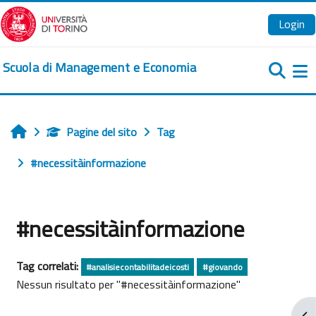
Vai al contenuto principale
Login
Scuola di Management e Economia
Pa
Pagine del sito
Tag
Home
#necessitàinformazione
#necessitàinformazione
Tag correlati:
#analisiecontabilitadeicosti
#giovando
Nessun risultato per "#necessitàinformazione"
Apr