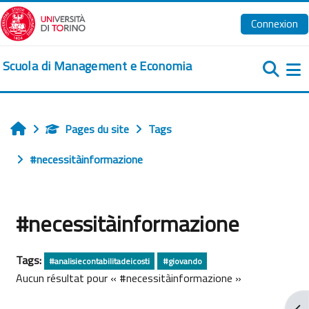
Passer au contenu principal
Connexion
Scuola di Management e Economia
Pa
Pages du site
Tags
Accueil
#necessitàinformazione
#necessitàinformazione
Tags:
#analisiecontabilitadeicosti
#giovando
Aucun résultat pour « #necessitàinformazione »
Ouv