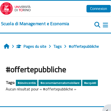
Passer au contenu principal
Connexion
Scuola di Management e Economia
Pa
Pages du site
Tags
#offertepubbliche
Accueil
#offertepubbliche
Tags:
#devincentiis
#economiamercatomobiliare
#acquisti
Aucun résultat pour « #offertepubbliche »
Ouv