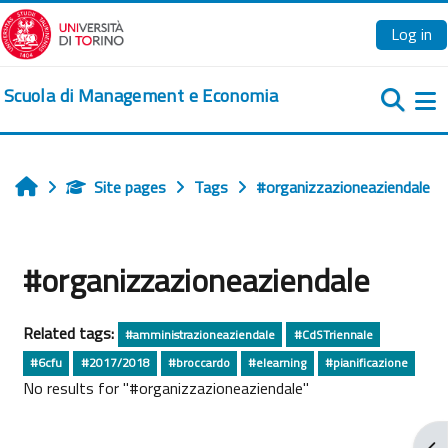
Skip to main content
Log in
Scuola di Management e Economia
Si
Site pages
Tags
#organizzazioneaziendale
Home
#organizzazioneaziendale
Related tags:
#amministrazioneaziendale
#CdSTriennale
#6cfu
#2017/2018
#broccardo
#elearning
#pianificazione
No results for "#organizzazioneaziendale"
Ope