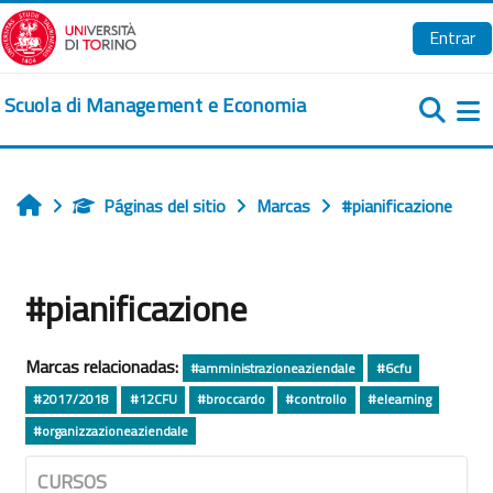
Salta al contenido principal
Entrar
Scuola di Management e Economia
Pa
Páginas del sitio
Marcas
#pianificazione
Inicio
#pianificazione
Marcas relacionadas:
#amministrazioneaziendale
#6cfu
#2017/2018
#12CFU
#broccardo
#controllo
#elearning
#organizzazioneaziendale
CURSOS