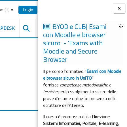
o ‎(it)‎
Login
Blocchi
BYOD e CLB| Esami
LPDESK
con Moodle e browser
sicuro - 'Exams with
Moodle and Secure
Browser
Il percorso formativo “
Esami con Moodle
e browser sicuro in UniTO
”
fornisce
competenze metodologiche e
tecniche
per lo svolgimento sicuro delle
prove d’esame online in presenza nelle
strutture dell'Ateneo.
Il corso è promosso dalla
Direzione
Sistemi Informativi, Portale, E-learning
,