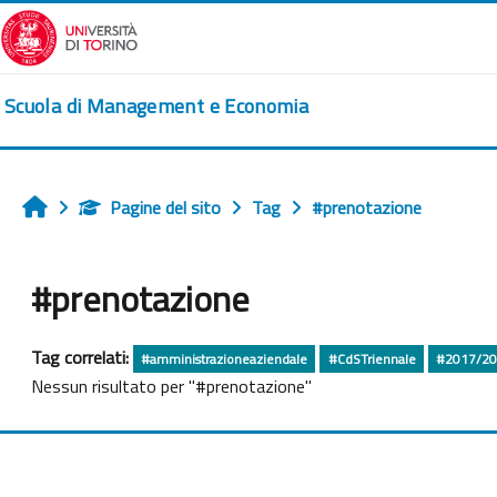
Vai al contenuto principale
Scuola di Management e Economia
Pagine del sito
Tag
#prenotazione
Home
#prenotazione
Tag correlati:
#amministrazioneaziendale
#CdSTriennale
#2017/2
Nessun risultato per "#prenotazione"