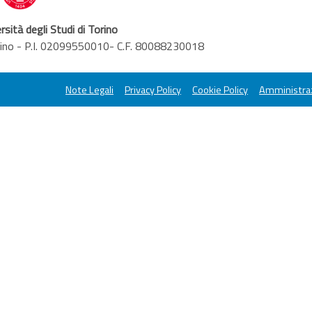
rsità degli Studi di Torino
orino - P.I. 02099550010- C.F. 80088230018
Note Legali
Privacy Policy
Cookie Policy
Amministraz