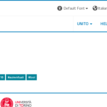
Default Font
Italian
UNITO
HE
018
#aulevirtuali
#tool