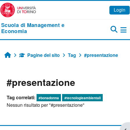
Vai al contenuto principale
Login
Scuola di Management e
Economia
Pa
Pagine del sito
Tag
#presentazione
Home
#presentazione
Tag correlati:
#bonadonna
#tecnologieambientali
Nessun risultato per "#presentazione"
Apr