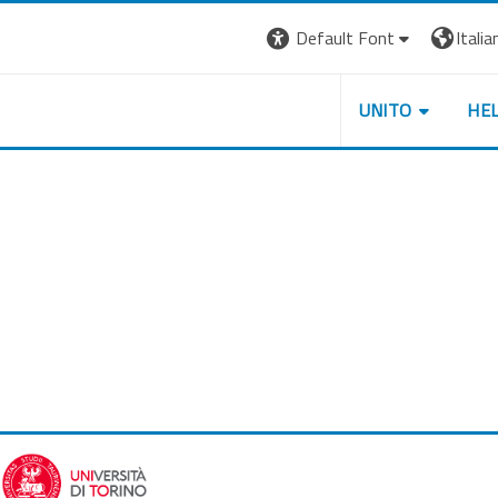
Default Font
Italian
UNITO
HE