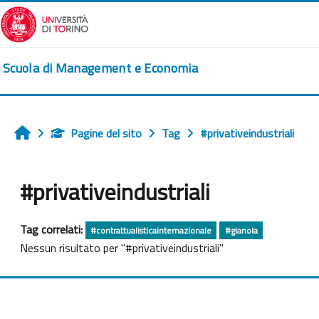
Vai al contenuto principale
Scuola di Management e Economia
Pagine del sito
Tag
#privativeindustriali
Home
#privativeindustriali
Tag correlati:
#contrattualisticainternazionale
#gianola
Nessun risultato per "#privativeindustriali"