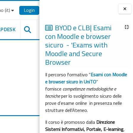
o ‎(it)‎
Login
Blocchi
BYOD e CLB| Esami
LPDESK
con Moodle e browser
sicuro - 'Exams with
Moodle and Secure
Browser
Il percorso formativo “
Esami con Moodle
e browser sicuro in UniTO
”
fornisce
competenze metodologiche e
tecniche
per lo svolgimento sicuro delle
prove d’esame online in presenza nelle
strutture dell'Ateneo.
Il corso è promosso dalla
Direzione
Sistemi Informativi, Portale, E-learning
,