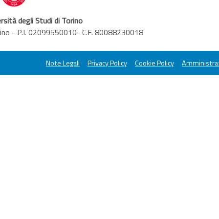
rsità degli Studi di Torino
orino - P.I. 02099550010- C.F. 80088230018
Note Legali
Privacy Policy
Cookie Policy
Amministraz