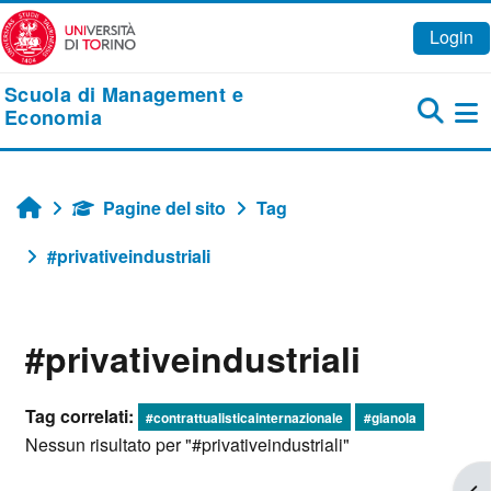
Vai al contenuto principale
Login
Scuola di Management e
Economia
Pa
Pagine del sito
Tag
Home
#privativeindustriali
#privativeindustriali
Tag correlati:
#contrattualisticainternazionale
#gianola
Nessun risultato per "#privativeindustriali"
Apr