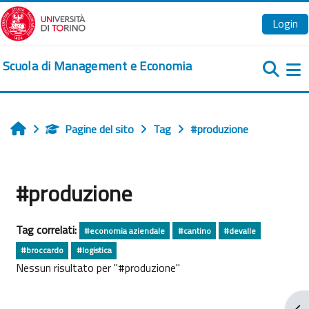
Vai al contenuto principale
Login
Scuola di Management e Economia
Pa
Pagine del sito
Tag
#produzione
Home
#produzione
Tag correlati:
#economia aziendale
#cantino
#devalle
#broccardo
#logistica
Nessun risultato per "#produzione"
Apr