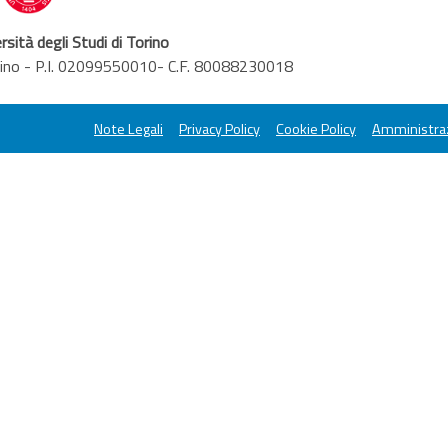
rsità degli Studi di Torino
orino - P.I. 02099550010- C.F. 80088230018
Note Legali
Privacy Policy
Cookie Policy
Amministraz