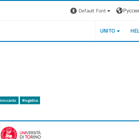
Default Font
Русский 
UNITO
HE
broccardo
#logistica