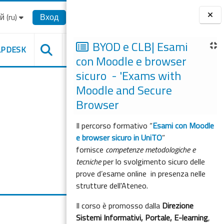
‎(ru)‎
Вход
Блоки
BYOD e CLB| Esami
LPDESK
con Moodle e browser
sicuro - 'Exams with
Moodle and Secure
Browser
Il percorso formativo “
Esami con Moodle
e browser sicuro in UniTO
”
fornisce
competenze metodologiche e
tecniche
per lo svolgimento sicuro delle
prove d’esame online in presenza nelle
strutture dell'Ateneo.
Il corso è promosso dalla
Direzione
Sistemi Informativi, Portale, E-learning
,