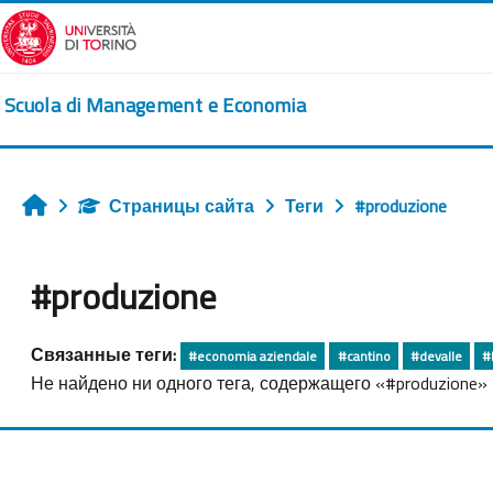
Перейти к основному содержанию
Scuola di Management e Economia
Страницы сайта
Теги
#produzione
Главная
#produzione
Связанные теги:
#economia aziendale
#cantino
#devalle
#
Не найдено ни одного тега, содержащего «#produzione»