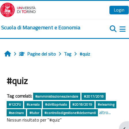
Vai al contenuto principale
Login
Scuola di Management e Economia
Pa
Pagine del sito
Tag
#quiz
Home
#quiz
Tag correlati:
#amministrazioneaziendale
#2017/2018
#12CFU
#cerrato
#dirittoprivato
#2018/2019
#elearning
altro...
#secinaro
#tutor
#controllodigestione#debernardi
Nessun risultato per "#quiz"
Apr