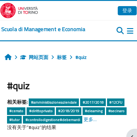
跳到主要内容
登录
Scuola di Management e Economia
网站页面
标签
#quiz
首页
#quiz
相关标签:
#amministrazioneaziendale
#2017/2018
#12CFU
#cerrato
#dirittoprivato
#2018/2019
#elearning
#secinaro
更多…
#tutor
#controllodigestione#debernardi
没有关于“#quiz”的结果
打