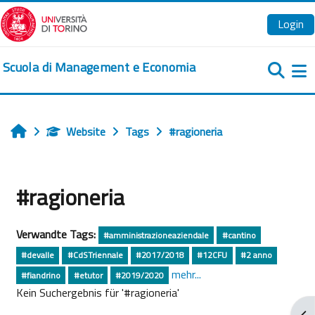
Zum Hauptinhalt
Login
Scuola di Management e Economia
We
Website
Tags
#ragioneria
Startseite
#ragioneria
Verwandte Tags:
#amministrazioneaziendale
#cantino
#devalle
#CdSTriennale
#2017/2018
#12CFU
#2 anno
mehr...
#fiandrino
#etutor
#2019/2020
Kein Suchergebnis für '#ragioneria'
Blo