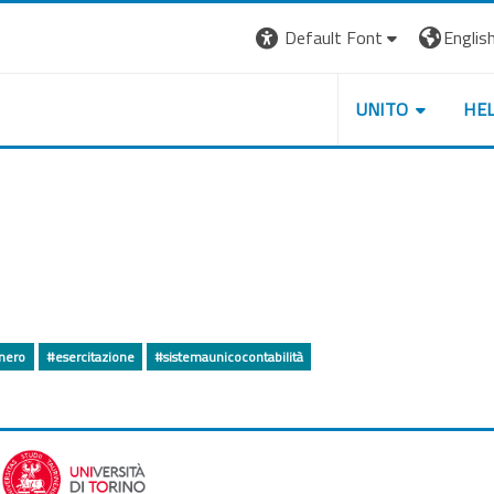
Default Font
English 
UNITO
HE
inero
#esercitazione
#sistemaunicocontabilità