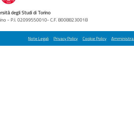
rsità degli Studi di Torino
orino - P.I. 02099550010- C.F. 80088230018
Note Legali
Privacy Policy
Cookie Policy
Amministraz