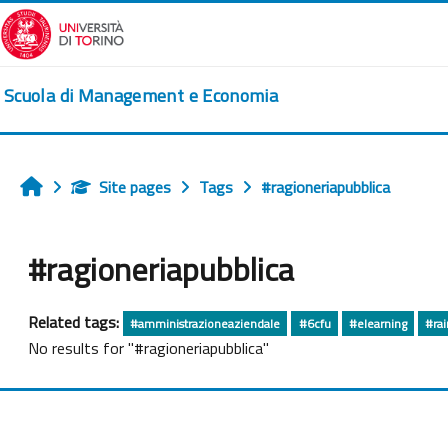
Skip to main content
Scuola di Management e Economia
Site pages
Tags
#ragioneriapubblica
Home
#ragioneriapubblica
Related tags:
#amministrazioneaziendale
#6cfu
#elearning
#ra
No results for "#ragioneriapubblica"