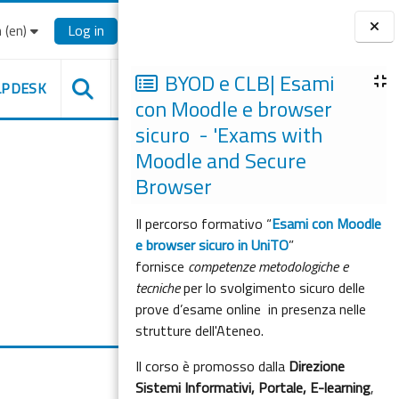
‎(en)‎
Log in
Blocks
BYOD e CLB| Esami
LPDESK
con Moodle e browser
sicuro - 'Exams with
Moodle and Secure
Browser
Il percorso formativo “
Esami con Moodle
e browser sicuro in UniTO
”
fornisce
competenze metodologiche e
tecniche
per lo svolgimento sicuro delle
prove d’esame online in presenza nelle
strutture dell'Ateneo.
Il corso è promosso dalla
Direzione
Sistemi Informativi, Portale, E-learning
,