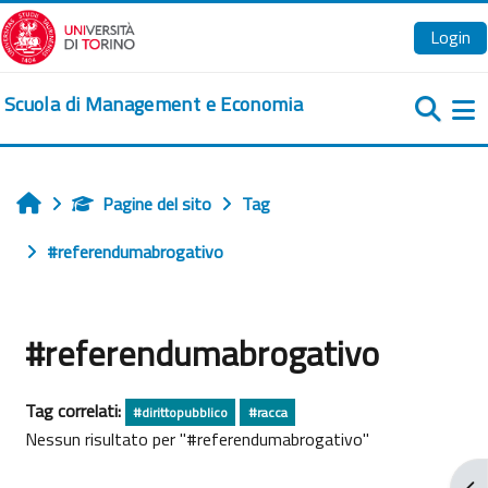
Vai al contenuto principale
Login
Scuola di Management e Economia
Pa
Pagine del sito
Tag
Home
#referendumabrogativo
#referendumabrogativo
Tag correlati:
#dirittopubblico
#racca
Nessun risultato per "#referendumabrogativo"
Apr