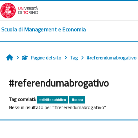
Vai al contenuto principale
Scuola di Management e Economia
Pagine del sito
Tag
#referendumabrogativo
Home
#referendumabrogativo
Tag correlati:
#dirittopubblico
#racca
Nessun risultato per "#referendumabrogativo"