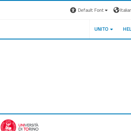
Default Font
Italian
UNITO
HE