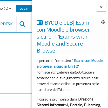
o ‎(it)‎
Login
Blocchi
BYOD e CLB| Esami
LPDESK
con Moodle e browser
sicuro - 'Exams with
Moodle and Secure
Browser
Il percorso formativo “
Esami con Moodle
e browser sicuro in UniTO
”
fornisce
competenze metodologiche e
tecniche
per lo svolgimento sicuro delle
prove d’esame online in presenza nelle
strutture dell'Ateneo.
Il corso è promosso dalla
Direzione
Sistemi Informativi, Portale, E-learning
,