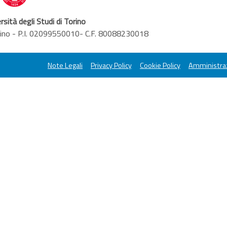
rsità degli Studi di Torino
orino - P.I. 02099550010- C.F. 80088230018
Note Legali
Privacy Policy
Cookie Policy
Amministraz