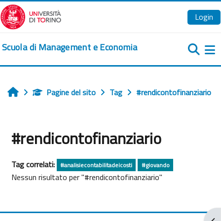
Vai al contenuto principale
Login
Scuola di Management e Economia
Pa
Pagine del sito
Tag
#rendicontofinanziario
Home
#rendicontofinanziario
Tag correlati:
#analisiecontabilitadeicosti
#giovando
Nessun risultato per "#rendicontofinanziario"
Apr