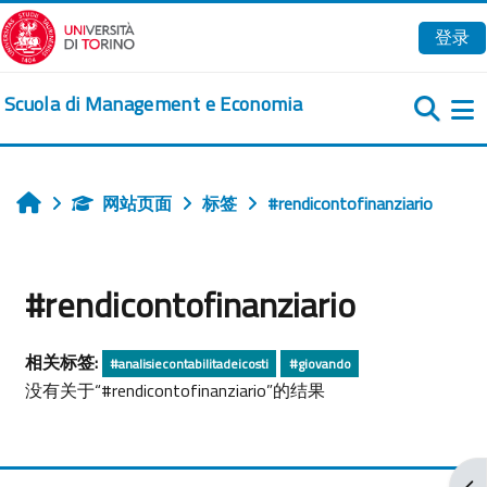
跳到主要内容
登录
Scuola di Management e Economia
网站页面
标签
#rendicontofinanziario
首页
#rendicontofinanziario
相关标签:
#analisiecontabilitadeicosti
#giovando
没有关于“#rendicontofinanziario”的结果
打