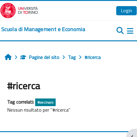
Vai al contenuto principale
Login
Scuola di Management e Economia
Pa
Pagine del sito
Tag
#ricerca
Home
#ricerca
Tag correlati:
#secinaro
Nessun risultato per "#ricerca"
Apr