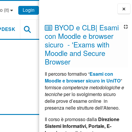
 ‎(it)‎
Login
Blocchi
BYOD e CLB| Esami
PDESK
con Moodle e browser
sicuro - 'Exams with
Moodle and Secure
Browser
Il percorso formativo “
Esami con
Moodle e browser sicuro in UniTO
”
fornisce
competenze metodologiche e
tecniche
per lo svolgimento sicuro
delle prove d’esame online in
presenza nelle strutture dell'Ateneo.
Il corso è promosso dalla
Direzione
Sistemi Informativi, Portale, E-