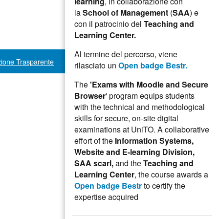
learning
, in collaborazione con
la
School of Management
(
SAA
) e
con il patrocinio del
Teaching and
Learning Center.
Al termine del percorso, viene
ione Trasparente
rilasciato un
Open badge Bestr.
The
'Exams with Moodle and Secure
Browser
' program equips students
with the technical and methodological
skills for secure, on-site digital
examinations at UniTO. A collaborative
effort of the
Information Systems,
Website and E-learning Division,
SAA scarl,
and the
Teaching and
Learning Center
, the course awards a
Open badge Bestr
to certify the
expertise acquired