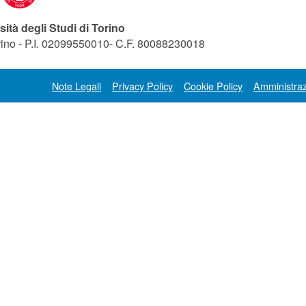
sità degli Studi di Torino
orino - P.I. 02099550010- C.F. 80088230018
Note Legali
Privacy Policy
Cookie Policy
Amministraz