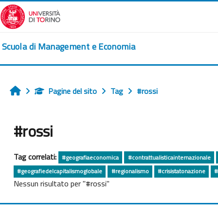
Vai al contenuto principale
Scuola di Management e Economia
Pagine del sito
Tag
#rossi
Home
#rossi
Tag correlati:
#geografiaeconomica
#contrattualisticainternazionale
#geografiedelcapitalismoglobale
#regionalismo
#crisistatonazione
#
Nessun risultato per "#rossi"