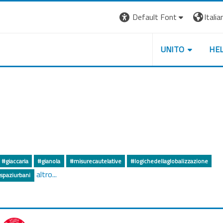
Default Font
Italian
UNITO
HE
#giaccaria
#gianola
#misurecautelative
#logichedellaglobalizzazione
altro...
spaziurbani