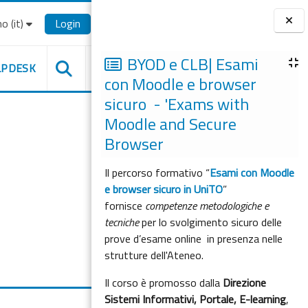
o ‎(it)‎
Login
Blocchi
BYOD e CLB| Esami
LPDESK
con Moodle e browser
sicuro - 'Exams with
Moodle and Secure
Browser
Il percorso formativo “
Esami con Moodle
e browser sicuro in UniTO
”
fornisce
competenze metodologiche e
tecniche
per lo svolgimento sicuro delle
prove d’esame online in presenza nelle
strutture dell'Ateneo.
Il corso è promosso dalla
Direzione
Sistemi Informativi, Portale, E-learning
,