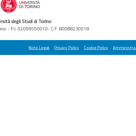
rsità degli Studi di Torino
orino - P.I. 02099550010- C.F. 80088230018
Note Legali
Privacy Policy
Cookie Policy
Amministraz