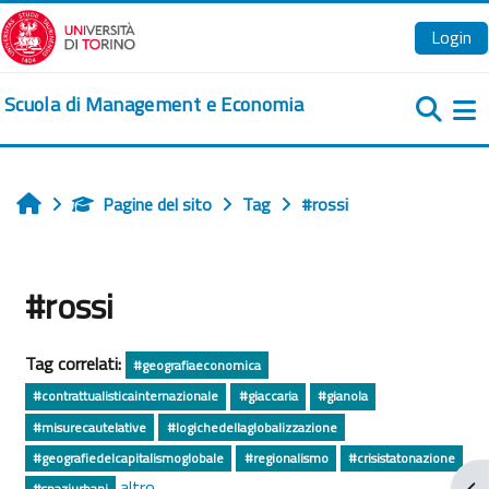
Vai al contenuto principale
Login
Scuola di Management e Economia
Pa
Pagine del sito
Tag
#rossi
Home
#rossi
Tag correlati:
#geografiaeconomica
#contrattualisticainternazionale
#giaccaria
#gianola
#misurecautelative
#logichedellaglobalizzazione
#geografiedelcapitalismoglobale
#regionalismo
#crisistatonazione
altro...
Apr
#spaziurbani