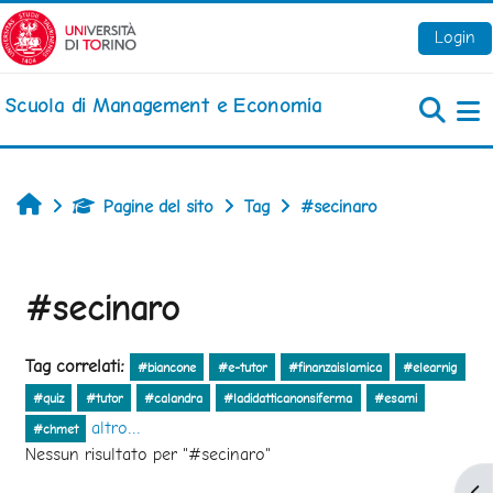
Vai al contenuto principale
Login
Scuola di Management e Economia
Pa
Home
Pagine del sito
Tag
#secinaro
#secinaro
Tag correlati:
#biancone
#e-tutor
#finanzaislamica
#elearnig
#quiz
#tutor
#calandra
#ladidatticanonsiferma
#esami
altro...
#chmet
Nessun risultato per "#secinaro"
Apr