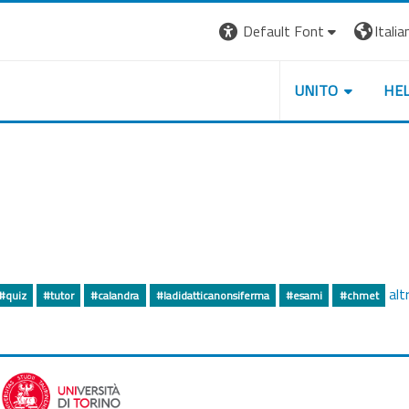
Default Font
Italian
UNITO
HE
altr
#quiz
#tutor
#calandra
#ladidatticanonsiferma
#esami
#chmet