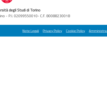
rsità degli Studi di Torino
orino - P.I. 02099550010- C.F. 80088230018
Note Legali
Privacy Policy
Cookie Policy
Amministraz