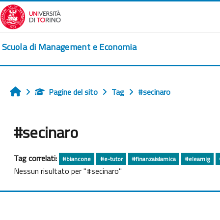
Vai al contenuto principale
Scuola di Management e Economia
Pagine del sito
Tag
#secinaro
Home
#secinaro
Tag correlati:
#biancone
#e-tutor
#finanzaislamica
#elearnig
Nessun risultato per "#secinaro"