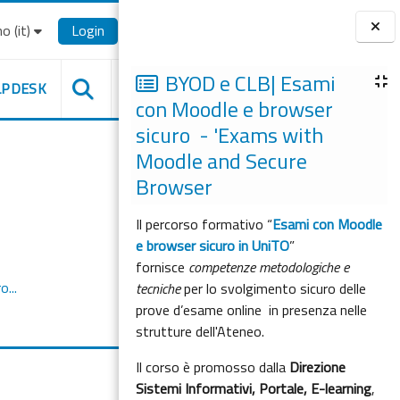
o ‎(it)‎
Login
Blocchi
BYOD e CLB| Esami
LPDESK
con Moodle e browser
sicuro - 'Exams with
Moodle and Secure
Browser
Il percorso formativo “
Esami con Moodle
e browser sicuro in UniTO
”
fornisce
competenze metodologiche e
o...
tecniche
per lo svolgimento sicuro delle
prove d’esame online in presenza nelle
strutture dell'Ateneo.
Il corso è promosso dalla
Direzione
Sistemi Informativi, Portale, E-learning
,