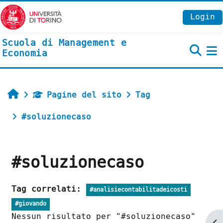
Vai al contenuto principale
Login
Scuola di Management e
Economia
P
Home
Pagine del sito
Tag
#soluzionecaso
#soluzionecaso
Tag correlati:
#analisiecontabilitadeicosti
#giovando
Nessun risultato per "#soluzionecaso"
Ap