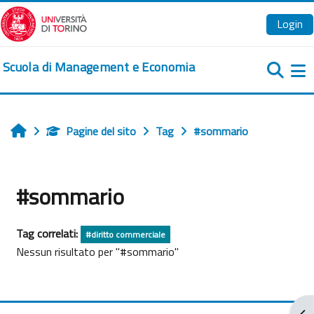
Vai al contenuto principale
Login
Scuola di Management e Economia
Pa
Pagine del sito
Tag
#sommario
Home
#sommario
Tag correlati:
#diritto commerciale
Nessun risultato per "#sommario"
Apr