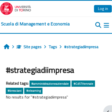
Skip to main content
Log in
Scuola di Management e Economia
Si
Site pages
Tags
#strategiadiimpresa
Home
#strategiadiimpresa
Related tags:
#amministrazioneaziendale
#CdSTriennale
#bresciani
#elearning
No results for "#strategiadiimpresa"
Ope