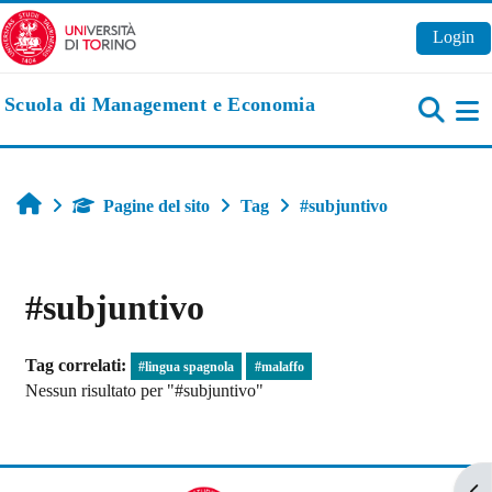
Vai al contenuto principale
Login
Scuola di Management e Economia
Pa
Home
Pagine del sito
Tag
#subjuntivo
#subjuntivo
Tag correlati:
#lingua spagnola
#malaffo
Nessun risultato per "#subjuntivo"
Apr