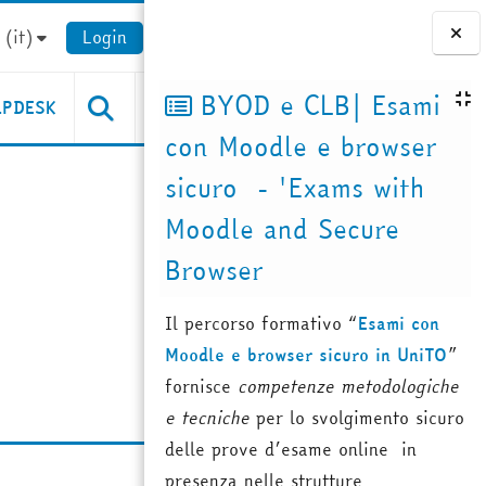
(it)‎
Login
Blocchi
BYOD e CLB| Esami
LPDESK
con Moodle e browser
sicuro - 'Exams with
Moodle and Secure
Browser
Il percorso formativo “
Esami con
Moodle e browser sicuro in UniTO
”
fornisce
competenze metodologiche
e tecniche
per lo svolgimento sicuro
delle prove d’esame online in
presenza nelle strutture