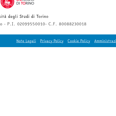
ità degli Studi di Torino
ino - P.I. 02099550010- C.F. 80088230018
Note Legali
Privacy Policy
Cookie Policy
Amministraz