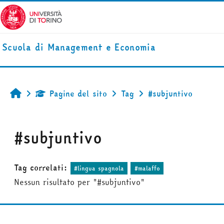
Vai al contenuto principale
Scuola di Management e Economia
Pagine del sito
Tag
#subjuntivo
Home
#subjuntivo
Tag correlati:
#lingua spagnola
#malaffo
Nessun risultato per "#subjuntivo"