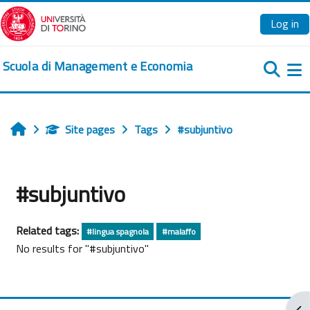
Skip to main content
Log in
Scuola di Management e Economia
Si
Site pages
Tags
#subjuntivo
Home
#subjuntivo
Related tags:
#lingua spagnola
#malaffo
No results for "#subjuntivo"
Ope