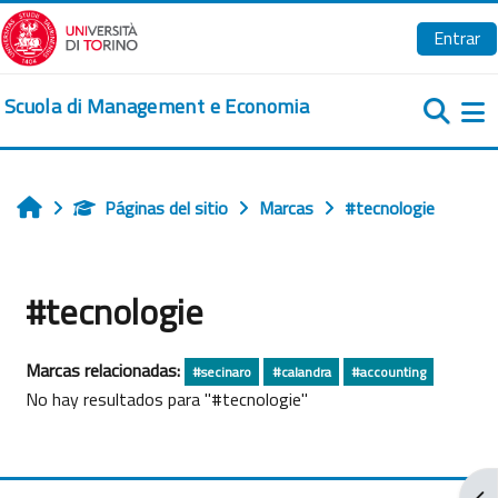
Salta al contenido principal
Entrar
Scuola di Management e Economia
Pa
Páginas del sitio
Marcas
#tecnologie
Inicio
#tecnologie
Marcas relacionadas:
#secinaro
#calandra
#accounting
No hay resultados para "#tecnologie"
Abr