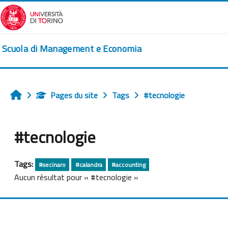
Passer au contenu principal
Scuola di Management e Economia
Pages du site
Tags
#tecnologie
Accueil
#tecnologie
Tags:
#secinaro
#calandra
#accounting
Aucun résultat pour « #tecnologie »