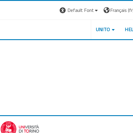
Default Font
Français ‎(fr)
UNITO
HE