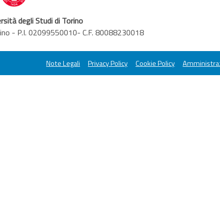
rsità degli Studi di Torino
orino - P.I. 02099550010- C.F. 80088230018
Note Legali
Privacy Policy
Cookie Policy
Amministraz