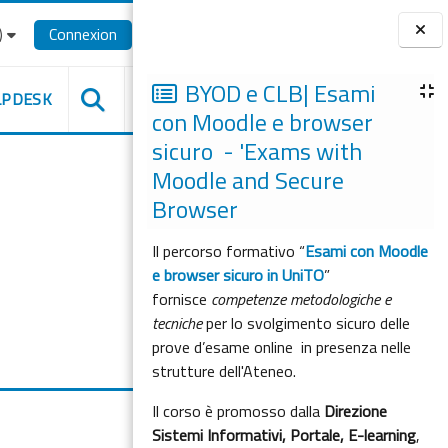
‎
Connexion
Blocs
BYOD e CLB| Esami
LPDESK
con Moodle e browser
sicuro - 'Exams with
Moodle and Secure
Browser
Il percorso formativo “
Esami con Moodle
e browser sicuro in UniTO
”
fornisce
competenze metodologiche e
tecniche
per lo svolgimento sicuro delle
prove d’esame online in presenza nelle
strutture dell'Ateneo.
Il corso è promosso dalla
Direzione
Sistemi Informativi, Portale, E-learning
,