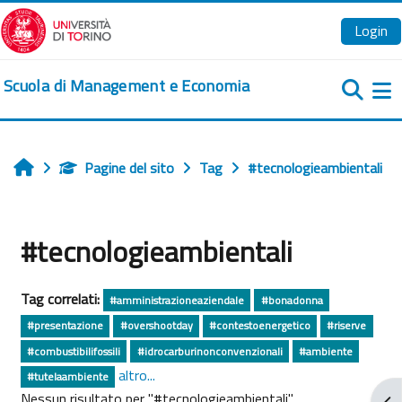
Vai al contenuto principale
Login
Scuola di Management e Economia
Pa
Pagine del sito
Tag
#tecnologieambientali
Home
#tecnologieambientali
Tag correlati:
#amministrazioneaziendale
#bonadonna
#presentazione
#overshootday
#contestoenergetico
#riserve
#combustibilifossili
#idrocarburinonconvenzionali
#ambiente
altro...
#tutelaambiente
Nessun risultato per "#tecnologieambientali"
Apr